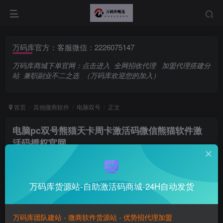
万码库官方：客服微信：2226075147
万码库商城下单官网：
点击进入
全网招收代理
加盟代理搭建分
站
兼职副业不二之选
（万码库欢迎您的加入）
首页
其他微商软件
电脑双号
正文
电脑pc双号熊猫天卡周卡激活码微信熊猫软件激
活码授权官网
万码库官方账号
关注
私信
拥有你美丽的爱情，太阳就永远明媚
万码库货源站-自助激活码商城-24H自动发货
0
123
12
I can accept failure but I can’t accept not trying.
可以接受暂时的失败，但绝对不能接受未曾奋斗过的自己
万码库团队建站 - 微商软件货源站 - 优势招代理加盟