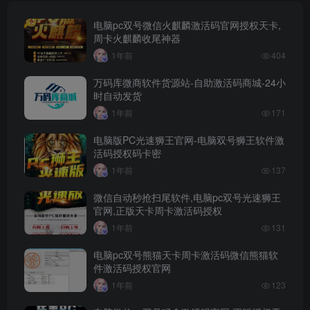
电脑pc双号微信火麒麟激活码官网授权天卡,
周卡火麒麟收尾神器
1年前
404
万码库微商软件货源站-自助激活码商城-24小
时自动发货
1年前
171
电脑版PC光速狮王官网-电脑双号狮王软件激
活码授权码卡密
1年前
137
微信自动秒抢扫尾软件,电脑pc双号光速狮王
官网,正版天卡周卡激活码授权
1年前
131
电脑pc双号熊猫天卡周卡激活码微信熊猫软
件激活码授权官网
1年前
123