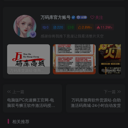
万码库官方账号
关注
0
220
0
2.8W+
11.3W+
感谢你将我推下悬崖让我看清整片天空
万码库货源站-微商软件激活码商城-苹果安卓微信多开分身
福禄TF二宝源包苹果微信多开分身官网,带百款功能正版福禄授权
上一篇
下一篇
电脑版PC光速狮王官网-电
万码库微商软件货源站-自助
脑双号狮王软件激活码授权
激活码商城-24小时自动发货
码卡密
相关推荐