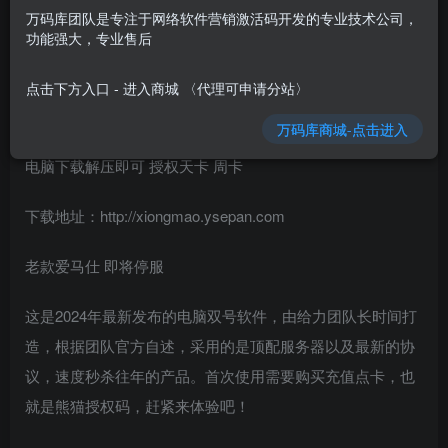
万码库团队是专注于网络软件营销激活码开发的专业技术公司，
电脑pc双号熊猫天卡周卡激活码微信熊猫软件激活码授权官
功能强大，专业售后
网
点击下方入口 - 进入商城 〈代理可申请分站〉
PC熊猫 爱马仕新款产品‘’
万码库商城-点击进入
电脑下载解压即可 授权天卡 周卡
下载地址：http://xiongmao.ysepan.com
老款爱马仕 即将停服
这是2024年最新发布的电脑双号软件，由给力团队长时间打
造，根据团队官方自述，采用的是顶配服务器以及最新的协
议，速度秒杀往年的产品。首次使用需要购买充值点卡，也
就是熊猫授权码，赶紧来体验吧！