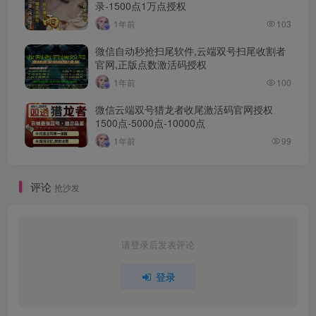
录-1500点1万点授权
1年前
103
微信自动秒抢扫尾软件,云端双号扫尾收割者
官网,正版点数激活码授权
1年前
100
微信云端双号猎龙者收尾激活码官网授权
1500点-5000点-10000点
1年前
99
评论
抢沙发
请登录后发表评论
登录