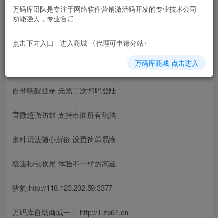
万码库团队是专注于网络软件营销激活码开发的专业技术公司，
云端双透猎豹?(速度之王)
功能强大，专业售后
独家全新源码最新iPad协议打造
点击下方入口 - 进入商城 〈代理可申请分站〉
万码库商城-点击进入
Mac登录自动跳转iPad无需等待
自带唤醒登录 无需二次扫码登陆
官微超强防封 支持市面所有玩法
多种玩法随心所欲 设置简单易懂
极速秒包收尾 体验不一样的高速
猎豹:http://118.123.202.59:3377
万码库自助商城一： http://1.zb61.cn