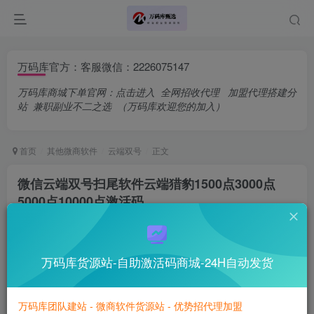
万码库官方：客服微信：2226075147
万码库商城下单官网：
点击进入
全网招收代理
加盟代理搭建分
站
兼职副业不二之选
（万码库欢迎您的加入）
首页
其他微商软件
云端双号
正文
微信云端双号扫尾软件云端猎豹1500点3000点
5000点10000点激活码
万码库官方账号
关注
私信
世上无难事，只怕有心人
万码库货源站-自助激活码商城-24H自动发货
0
29
7
Change your thoughts and you change your world.
改变你的思想，你就能改变自己的命运
万码库团队建站 - 微商软件货源站 - 优势招代理加盟