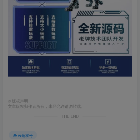
©
版权声明
文章版权归作者所有，未经允许请勿转载。
THE END
云端双号