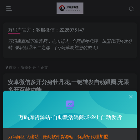
万码库官方：客服微信：2226075147
万码库商城下单官网：
点击进入
全网招收代理
加盟代理搭建分
站
兼职副业不二之选
（万码库欢迎您的加入）
首页
安卓分身
正文
安卓微信多开分身牡丹花,一键转发自动跟圈,无限
多开百款功能
万码库官方账号
关注
私信
越是在艰难困苦的时候，我们越是要看到希望
万码库货源站-自助激活码商城-24H自动发货
0
28
8
Don’t let your dreams be dreams.
不要让你的梦想只是想想而已
万码库团队建站 - 微商软件货源站 - 优势招代理加盟