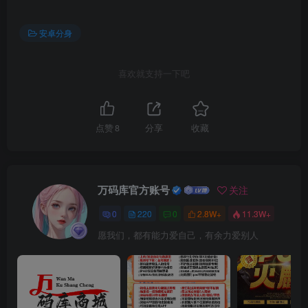
安卓分身
喜欢就支持一下吧
点赞
8
分享
收藏
万码库官方账号
关注
0
220
0
2.8W+
11.3W+
愿我们，都有能力爱自己，有余力爱别人