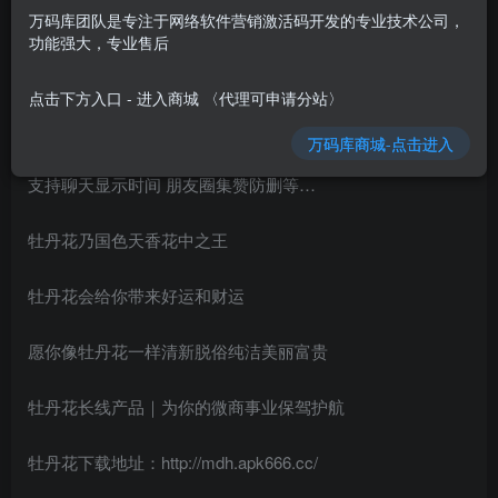
万码库团队是专注于网络软件营销激活码开发的专业技术公司，
安卓微信多开分身牡丹花,一键转发自动跟圈,无限多开百款功
功能强大，专业售后
能
点击下方入口 - 进入商城 〈代理可申请分站〉
支持控制骰子点数及猜拳全国定味实时共享
万码库商城-点击进入
支持聊天显示时间 朋友圈集赞防删等…
牡丹花乃国色天香花中之王
牡丹花会给你带来好运和财运
愿你像牡丹花一样清新脱俗纯洁美丽富贵
牡丹花长线产品｜为你的微商事业保驾护航
牡丹花下载地址：http://mdh.apk666.cc/