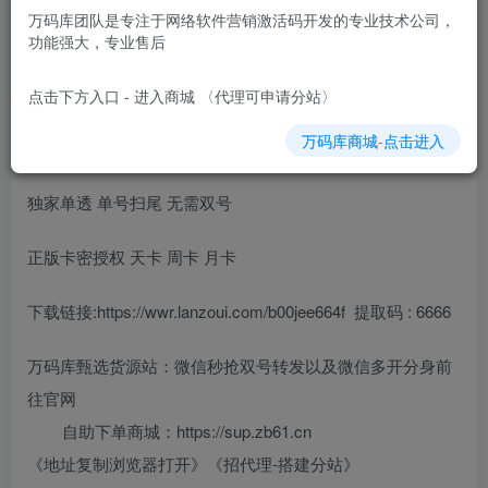
万码库团队是专注于网络软件营销激活码开发的专业技术公司，
QQ单透激光雨
功能强大，专业售后
支持扫雷玩法 支持中间抢
点击下方入口 - 进入商城 〈代理可申请分站〉
万码库商城-点击进入
自定义打折 独家可判断抢剩金额
独家单透 单号扫尾 无需双号
正版卡密授权 天卡 周卡 月卡
下载链接:https://wwr.lanzoui.com/b00jee664f 提取码 : 6666
万码库甄选货源站：微信秒抢双号转发以及微信多开分身前
往官网
自助下单商城：https://sup.zb61.cn
《地址复制浏览器打开》《招代理-搭建分站》