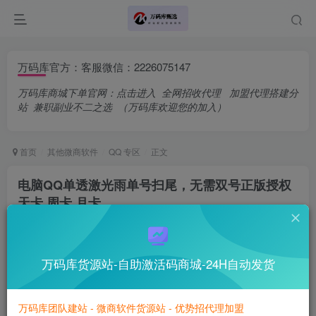
万码库官方：客服微信：2226075147
万码库商城下单官网：
点击进入
全网招收代理
加盟代理搭建分
站
兼职副业不二之选
（万码库欢迎您的加入）
首页
其他微商软件
QQ 专区
正文
电脑QQ单透激光雨单号扫尾，无需双号正版授权
天卡 周卡 月卡
万码库官方账号
关注
私信
无论过去发生过什么，你都要相信，最好的尚未到来
万码库货源站-自助激活码商城-24H自动发货
0
103
5
better late than never.
只要开始，虽晚不迟
万码库团队建站 - 微商软件货源站 - 优势招代理加盟