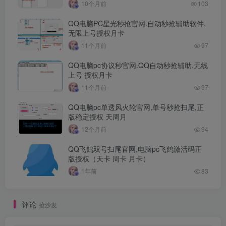
10个月前
103
QQ电脑PC星光秒抢官网.自动秒抢辅助软件.
无限上号授权月卡
11个月前
97
QQ电脑pc协议秒官网.QQ自动秒抢辅助.无线
上号 授权月卡
11个月前
97
QQ电脑pc单透风火轮官网,单号秒抢扫尾,正
版稳定授权 天周月
12个月前
94
QQ飞鸽双号扫尾官网,电脑pc飞鸽激活码正
版授权（天卡 周卡 月卡）
1年前
83
评论
抢沙发