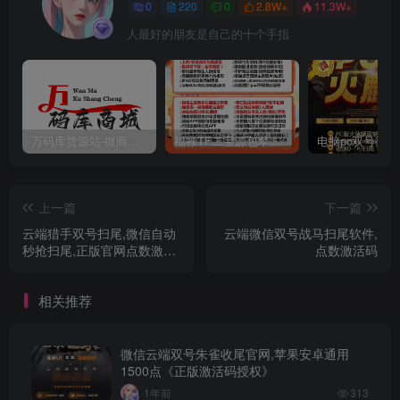
0
220
0
2.8W+
11.3W+
人最好的朋友是自己的十个手指
万码库货源站-微商软件激活码商城-苹果安卓微信多开分身
福禄TF二宝源包苹果微信多开分身官网,带百款功能正版福禄授权
上一篇
下一篇
云端猎手双号扫尾,微信自动
云端微信双号战马扫尾软件,
秒抢扫尾,正版官网点数激活
点数激活码
码授权,
相关推荐
微信云端双号朱雀收尾官网,苹果安卓通用
1500点《正版激活码授权》
1年前
313