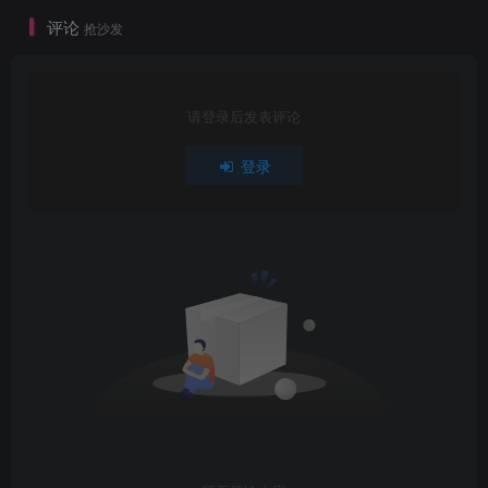
评论
抢沙发
请登录后发表评论
登录