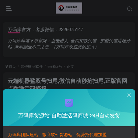
万码库官方：客服微信：2226075147
万码库商城下单官网：
点击进入
全网招收代理
加盟代理搭建分
站
兼职副业不二之选
（万码库欢迎您的加入）
首页
其他微商软件
云端双号
正文
云端机器鲨双号扫尾,微信自动秒抢扫尾,正版官网
点数激活码授权,
万码库官方账号
关注
私信
在沉默中努力，让成功自己发声
万码库货源站-自助激活码商城-24H自动发货
0
47
9
Stop to have a rest, do not forget others still in the
running.
万码库团队建站 - 微商软件货源站 - 优势招代理加盟