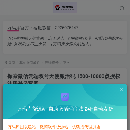
万码库官方：客服微信：2226075147
万码库商城下单官网：
点击进入
全网招收代理
加盟代理搭建分
站
兼职副业不二之选
（万码库欢迎您的加入）
首页
其他微商软件
云端双号
正文
探索微信云端双号天使激活码,1500-10000点授权
注册登录官网
万码库官方账号
关注
私信
若不去追逐梦想，你将永远无法抓住梦想
万码库货源站-自助激活码商城-24H自动发货
0
83
10
Only his strong enough, will not be trampled.
只有自己足够强大，才不会被别人践踏
万码库团队建站 - 微商软件货源站 - 优势招代理加盟