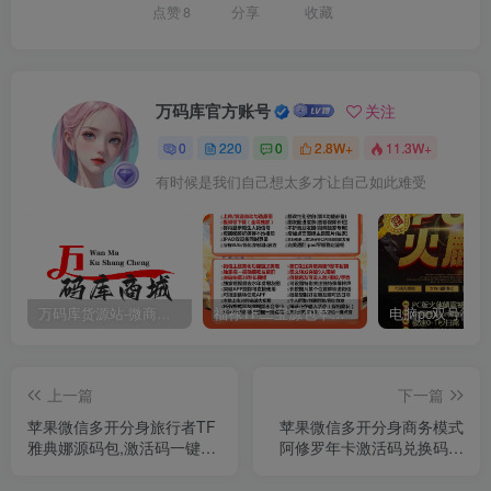
点赞
8
分享
收藏
万码库官方账号
关注
0
220
0
2.8W+
11.3W+
有时候是我们自己想太多才让自己如此难受
万码库货源站-微商软件激活码商城-苹果安卓微信多开分身
福禄TF二宝源包苹果微信多开分身官网,带百款功能正版福禄授权
上一篇
下一篇
苹果微信多开分身旅行者TF
苹果微信多开分身商务模式
雅典娜源码包,激活码一键转
阿修罗年卡激活码兑换码官
发跟圈
网地址