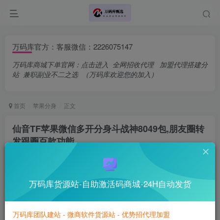
万码库官方：客服微信：2226075147
万码库商城下单官网：
点击进入
全网招收代理
加盟代理搭建分
站
兼职副业不二之选
（万码库欢迎您的加入）
首页
苹果分身
正文
仙音TF苹果微信多开分身斗战神8049包,朋友圈转
发跟圈百款功能
万码库官方账号
关注
私信
相信自己，你也就成功了一半
万码库货源站-自助激活码商城-24H自动发货
0
100
8
Aim for the moon. If you miss, you may hit a star.
把月亮作为你的目标。如果你没打中，也许你还能打中星星
万码库团队建站 - 微商软件货源站 - 优势招代理加盟