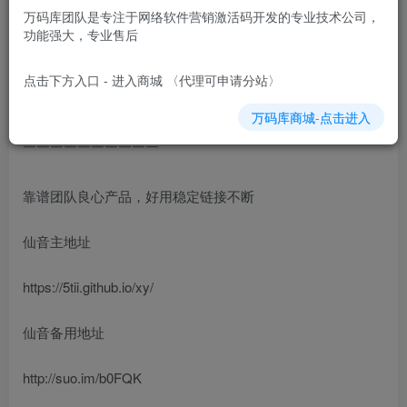
万码库团队是专注于网络软件营销激活码开发的专业技术公司，
仙音TF苹果微信多开分身斗战神8049包,朋友圈转发跟圈百
功能强大，专业售后
款功能
点击下方入口 - 进入商城 〈代理可申请分站〉
仙音-斗战神8049（领航团队新品）
万码库商城-点击进入
￣￣￣￣￣￣￣￣￣￣
靠谱团队良心产品，好用稳定链接不断
仙音主地址
https://5tii.github.io/xy/
仙音备用地址
http://suo.im/b0FQK