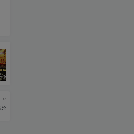
电脑pc双号微信火麒麟激活码官网授权天卡,周卡火麒麟收尾神器
微信云端双号朱雀收尾官网,苹果安卓通用1500点《正版激活码授权》
人人都要会的排版学，超高知识密度，600+分钟内容终结你得排版困扰！
篇
点赞