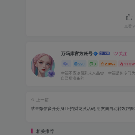
点赞
9
万码库官方账号
关注
0
220
0
2.8W+
11.3W
幸福不应该留到未来品尝，幸福是你专门
自己所准备的
上一篇
苹果微信多开分身TF招财龙激活码,朋友圈自动转发跟圈
相关推荐