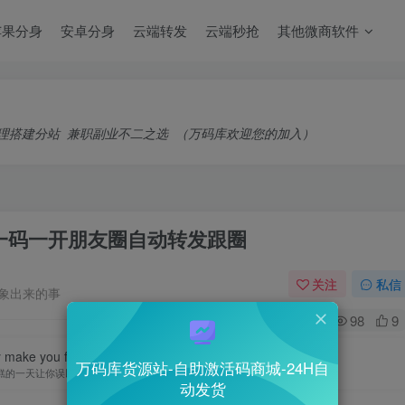
苹果分身
安卓分身
云端转发
云端秒抢
其他微商软件
理搭建分站
兼职副业不二之选
（万码库欢迎您的加入）
,一码一开朋友圈自动转发跟圈
关注
私信
象出来的事
0
98
9
y make you feel lke you have a bad lfe.
万码库货源站-自助激活码商城-24H自
糕的一天让你误以为有个糟糕的人生
动发货