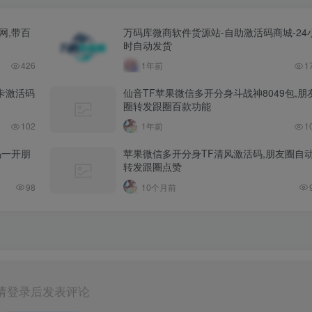
网,带百
万码库微商软件货源站-自助激活码商城-24
时自动发货
426
1年前
1
卡激活码
仙音TF苹果微信多开分身斗战神8049包,朋
圈转发跟圈百款功能
102
1年前
1
码一开朋
苹果微信多开分身TF清风激活码,朋友圈自
转发跟圈点赞
98
10个月前
请登录后发表评论