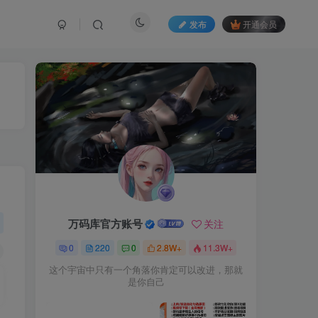
发布
开通会员
万码库官方账号
关注
0
220
0
2.8W+
11.3W+
这个宇宙中只有一个角落你肯定可以改进，那就
是你自己