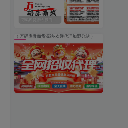
万码库货源站-微商软件激活码商城-苹果安卓微信多开分身
福禄TF二宝源包苹果微信多开分身官网,带百款功能正版福禄授权
（ 万码库微商货源站-欢迎代理加盟分站 ）