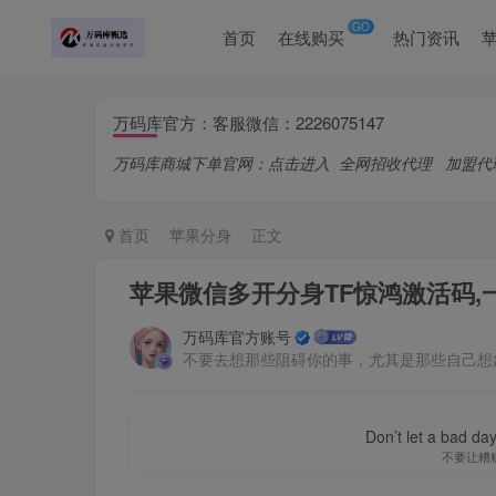
GO
首页
在线购买
热门资讯
万码库官方：客服微信：2226075147
万码库商城下单官网：
点击进入
全网招收代理
加盟代
首页
苹果分身
正文
苹果微信多开分身TF惊鸿激活码
万码库官方账号
不要去想那些阻碍你的事，尤其是那些自己想
Don’t let a bad da
不要让糟