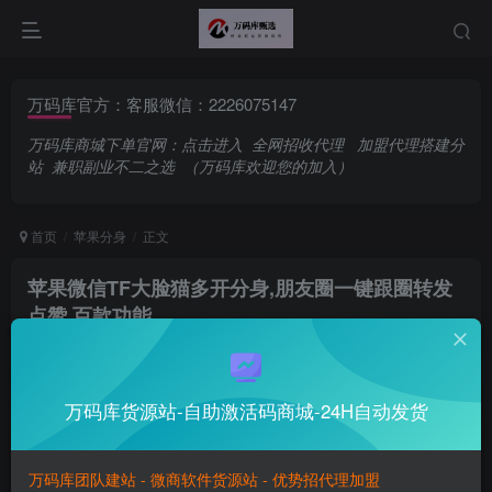
万码库官方：客服微信：2226075147
万码库商城下单官网：
点击进入
全网招收代理
加盟代理搭建分
站
兼职副业不二之选
（万码库欢迎您的加入）
首页
苹果分身
正文
苹果微信TF大脸猫多开分身,朋友圈一键跟圈转发
点赞,百款功能
万码库官方账号
关注
私信
人生，总会有不期而遇的温暖，和生生不息的希望
万码库货源站-自助激活码商城-24H自动发货
0
54
15
Real dream is the other shore of reality.
真正的梦就是现实的彼岸
万码库团队建站 - 微商软件货源站 - 优势招代理加盟