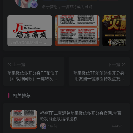
敢于梦想，一切都将成为可能
万码库货源站-微商软件激活码商城-苹果安卓微信多开分身
福禄TF二宝源包苹果微信多开分身官网,带百款功能正版福禄授权
上一篇
下一篇
苹果微信多开分身TF花仙子
苹果微信TF笨笨熊多开分身,
（斗战神同款）一键转发跟
朋友圈一键跟圈转发点赞,百
圈百款功能
款功能
相关推荐
福禄TF二宝源包苹果微信多开分身官网,带百
款功能正版福禄授权
1年前
426