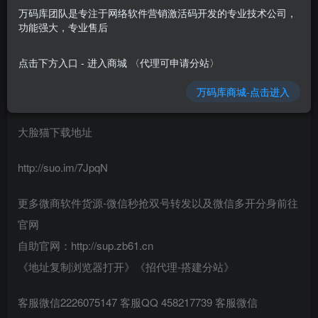
万码库团队是专注于网络软件营销激活码开发的专业技术公司，
苹果TF大脸猫
功能强大，专业售后
一键转发 自动跟圈 点赞
点击下方入口 - 进入商城 〈代理可申请分站〉
万码库商城-点击进入
自动秒抢 虚拟定位 百款功能
大脸猫下载地址
http://suo.im/7JpqN
更多微商软件货源-微信秒抢双号转发以及微信多开分身前往
官网
自助官网：http://sup.zb61.cn
《地址复制浏览器打开》《招代理-搭建分站》
客服微信2226075147 客服QQ 458217739 客服微信